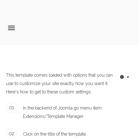
Home
Pages
Extensions
Features
This template comes loaded with options that you can
use to customize your site exactly how you want it.
Tutorials
Here's how to get to these custom settings:
Photo Blog
01
In the backend of Joomla go menu item
Aanmelden diner 16-09-2017
Extensions/Template Manager.
02
Click on the title of the template.