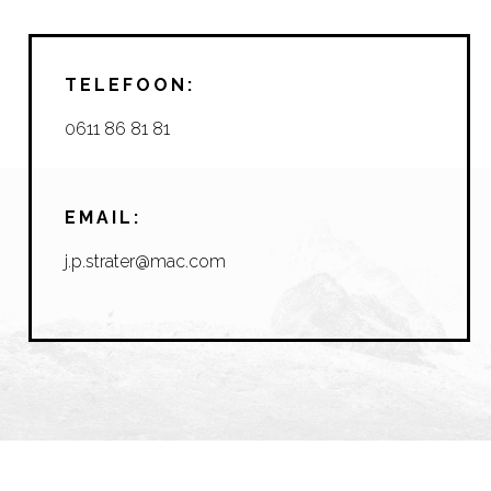
TELEFOON:
0611 86 81 81
EMAIL:
j.p.strater@mac.com