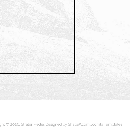
ght © 2026. Strater Media. Designed by Shape5.com
Joomla Templates