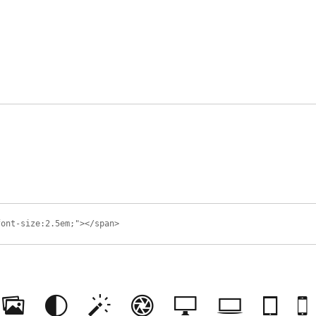
font-size:2.5em;"></span>