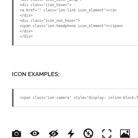
<div class="icon_hover">
<a href="" class="ion-link icon_element"></a>
</div>
<div class="icon_non_hover">
<span class="ion-headphone icon_element"></span>
</div>
</div>
ICON EXAMPLES:
<span class="ion-camera" style="display: inline-block;