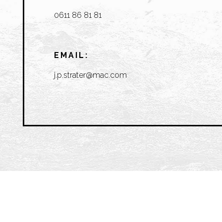
0611 86 81 81
EMAIL:
j.p.strater@mac.com