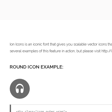
Home
Pages
Ion Icons is an iconic font that gives you scalable vector icon
Extensions
several examples of this feature in action, but please visit
http:/
Features
ROUND ICON EXAMPLE:
Tutorials
Photo Blog
Aanmelden diner 16-09-2017
<div class="icon_outer_wrap">