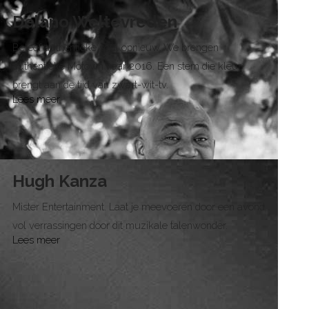
Delano Weltevreden
Beleef authentieke soul opnieuw. We brengen
authentieke Motown naar 2016. Een stem die kleur
brengt aan de tijd van zwart-wit-tv.
Lees meer
Hugh Kanza
Mister Entertainment. Laat je meevoeren door een avond
vol verrassingen door dit muzikale talenwonder.
Lees meer