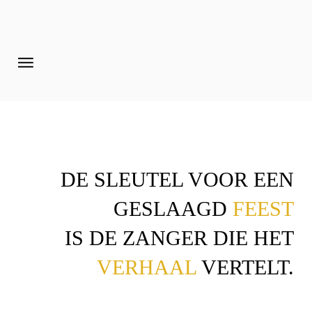
Home
Pages
Extensions
Features
DE SLEUTEL VOOR EEN
Tutorials
GESLAAGD
FEEST
Photo Blog
IS DE ZANGER DIE HET
Aanmelden diner 16-09-2017
VERHAAL
VERTELT.