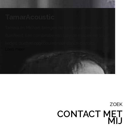
TamarAcoustic
Tamara en Michael brengen de kampvuursfeer naar uw
(tuin)feest. Een combinatie van Latijnse muziek en soul-
liedjes, duetten opgebouwd naar dance-classics.
Lees meer
ZOEK
CONTACT MET
MIJ