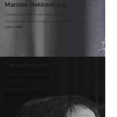
Mariske Hekkenberg
Zwoele klanken in een veelheid aan stijlen. Een
charisma en stem om bij weg te dromen.
Lees meer
TamarAcoustic
Tamara en Michael brengen de kampvuursfeer naar uw
(tuin)feest. Een combinatie van Latijnse muziek en soul-
liedjes, duetten opgebouwd naar dance-classics.
Lees meer