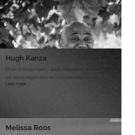
authentieke Motown naar 2016. Een stem die kleur
brengt aan de tijd van zwart-wit-tv.
Lees meer
Hugh Kanza
Mister Entertainment. Laat je meevoeren door een avond
vol verrassingen door dit muzikale talenwonder.
Lees meer
Melissa Roos