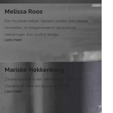
Melissa Roos
Een muzikale extase. Geraakt worden door intense
momenten, of meegenomen in verrassende
vertolkingen. Een soulfull feestje.
Lees meer
Mariske Hekkenberg
Zwoele klanken in een veelheid aan stijlen. Een
charisma en stem om bij weg te dromen.
Lees meer