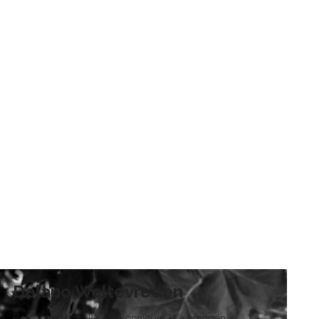
Delano Weltevreden
Beleef authentieke soul opnieuw. We brengen