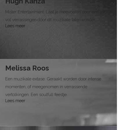
Hugh Kanza
Mister Entertainment. Laat je meevoeren door een avond
vol verrassingen door dit muzikale talenwonder.
Lees meer
Melissa Roos
Een muzikale extase. Geraakt worden door intense
momenten, of meegenomen in verrassende
vertolkingen. Een soulfull feestje.
Lees meer