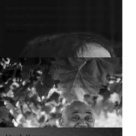
Tamara en Michael brengen de kampvuursfeer naar uw
(tuin)feest. Een combinatie van Latijnse muziek en soul-
liedjes, duetten opgebouwd naar dance-classics.
Lees meer
Delano Weltevreden
Beleef authentieke soul opnieuw. We brengen
authentieke Motown naar 2016. Een stem die kleur
brengt aan de tijd van zwart-wit-tv.
Lees meer