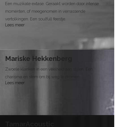
Een muzikale extase. Geraakt worden door intense
momenten, of meegenomen in verrassende
vertolkingen. Een soulfull feestje.
Lees meer
Mariske Hekkenberg
Zwoele klanken in een veelheid aan stijlen. Een
charisma en stem om bij weg te dromen.
Lees meer
TamarAcoustic