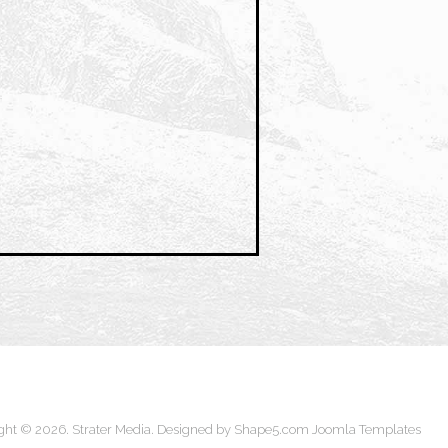
ght © 2026. Strater Media. Designed by Shape5.com
Joomla Templates