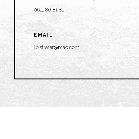
0611 86 81 81
EMAIL:
j.p.strater@mac.com