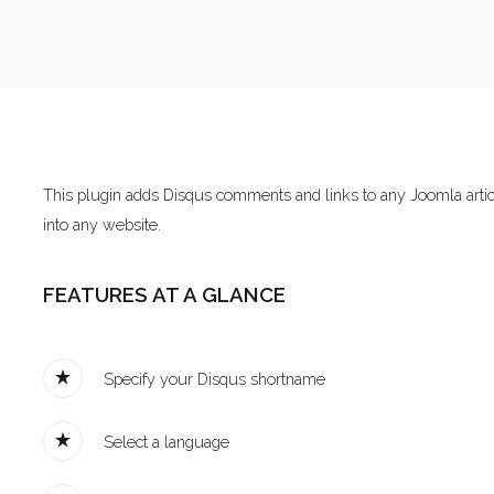
Home
Pages
This plugin adds Disqus comments and links to any Joomla articl
Extensions
into any website.
Features
FEATURES AT A GLANCE
Tutorials
Photo Blog
Specify your Disqus shortname
Aanmelden diner 16-09-2017
Select a language